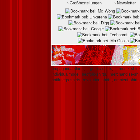
›
Großbestellungen
›
Newsletter
propaganda-shirts
,
gothic-shirts
,
musik-shirt
individualmode
,
neofolk-shirts
,
merchandise-shi
antikriegs-shirts
,
revolution-shirts
,
ambient-shirts