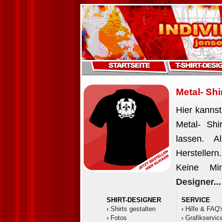
Metal- Shi
Hier kannst
Metal- Shi
lassen. A
Herstellern
Keine Min
Designer...
SHIRT-DESIGNER
SERVICE
›
Shirts gestalten
›
Hilfe & FAQ'
›
Fotos
›
Grafikservic