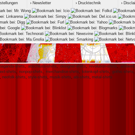
stellungen
›
Newsletter
›
Drucktechnik
›
Discla
paganda-shirts
,
abschluss-shirts
,
designer-shirts
,
revolution-shirts
,
ambient-
text-shirts
,
nonpop-shirts
,
merchandise-shirts
,
totenkopf-shirts
,
gothic-shirts
,
neofolk-shirts
,
style-shirts
,
musik-shirts
,
abi-shirts
,
metal-shirts