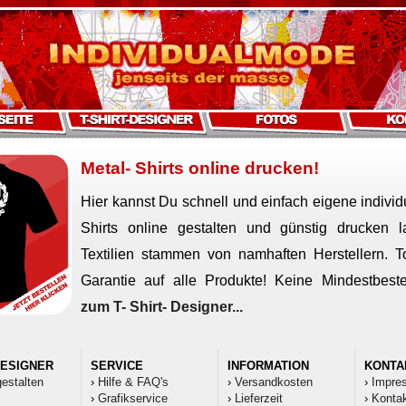
Metal- Shirts online drucken!
Hier kannst Du schnell und einfach eigene individ
Shirts online gestalten und günstig drucken l
Textilien stammen von namhaften Herstellern. To
Garantie auf alle Produkte! Keine Mindestbes
zum T- Shirt- Designer...
DESIGNER
SERVICE
INFORMATION
KONTA
gestalten
›
Hilfe & FAQ's
›
Versandkosten
›
Impre
›
Grafikservice
›
Lieferzeit
›
Kontak