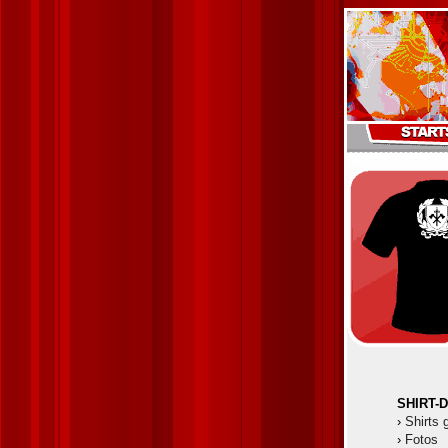
SHIRT-
›
Shirts 
›
Fotos