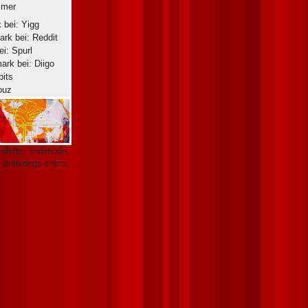
imer
shirts
,
indimode
,
,
antikriegs-shirts
,