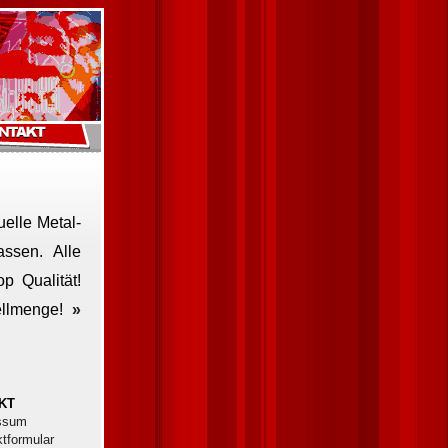
uelle Metal-
assen. Alle
p Qualität!
tellmenge!
»
KT
ssum
tformular