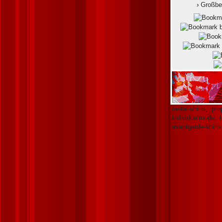
›
Großbe
metal-shirts
,
pro
individualmode
,
avantgarde-shirts